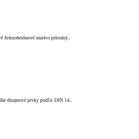
vé železobetónové murivo prírodný..
lšie dizajnové prvky podľa: DIN 14..