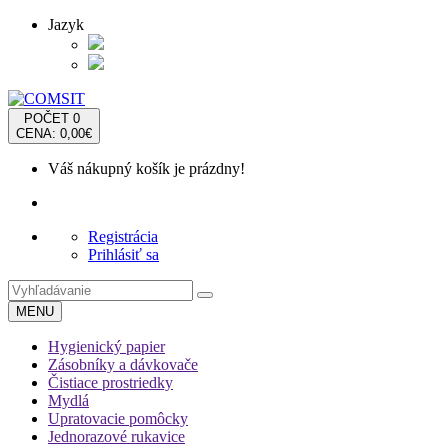
Jazyk
POČET
0
CENA: 0,00€
Váš nákupný košík je prázdny!
Registrácia
Prihlásiť sa
MENU
Hygienický papier
Zásobníky a dávkovače
Čistiace prostriedky
Mydlá
Upratovacie pomôcky
Jednorazové rukavice