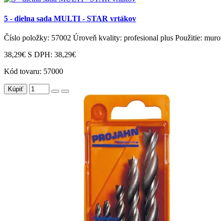
5 - dielna sada MULTI - STAR vrtákov
Číslo položky: 57002 Úroveň kvality: profesional plus Použitie: murova
38,29€
S DPH: 38,29€
Kód tovaru:
57000
Kúpiť