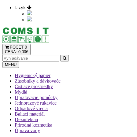
Jazyk
POČET
0
CENA: 0,00€
MENU
Hygienický papier
Zásobníky a dávkovače
Čistiace prostriedky
Mydlá
Upratovacie pomôcky
Jednorazové rukavice
Odpadové vrecia
Baliaci materiál
Dezinfekcia
Prírodná kozmetika
Úprava vody