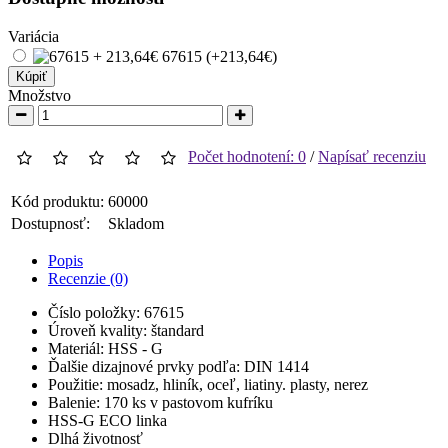
Variácia
67615 (+213,64€)
Kúpiť
Množstvo
Počet hodnotení: 0
/
Napísať recenziu
Kód produktu:
60000
Dostupnosť:
Skladom
Popis
Recenzie (0)
Číslo položky: 67615
Úroveň kvality: štandard
Materiál: HSS - G
Ďalšie dizajnové prvky podľa: DIN 1414
Použitie: mosadz, hliník, oceľ, liatiny. plasty, nerez
Balenie: 170 ks v pastovom kufríku
HSS-G ECO linka
Dlhá životnosť