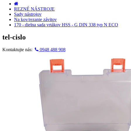
REZNÉ NÁSTROJE
Sady nástrojov
Na kov/rezanie závitov
170 - dielna sada vrtákov HSS - G DIN 338 typ N ECO
tel-cislo
Kontaktujte nás:
0948 488 908