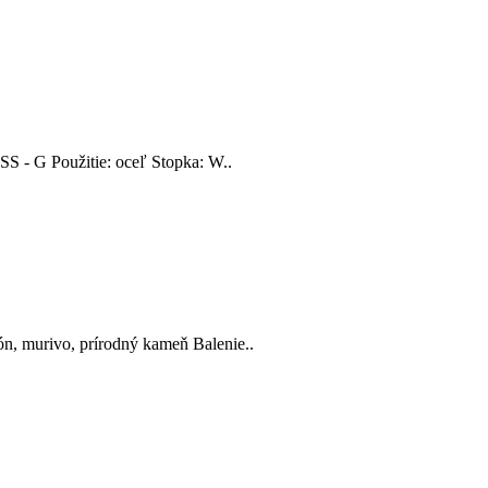
HSS - G Použitie: oceľ Stopka: W..
ón, murivo, prírodný kameň Balenie..