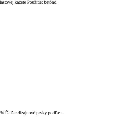
astovej kazete Použitie: betóno..
5% Ďalšie dizajnové prvky podľa: ..