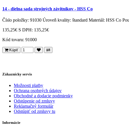
14 - dielna sada strojných závitníkov - HSS Co
Číslo položky: 91030 Úroveň kvality: štandard Materiál: HSS Co Použi
135,25€
S DPH: 135,25€
Kód tovaru:
91000
Kúpiť
Zákaznícky servis
Možnosti platby
Ochrana osobných údajov
Obchodné a dodacie podmienky
Odstúpenie od zmluvy
Reklamačný formulár
Odstúpiť od zmluvy tu
Informácie