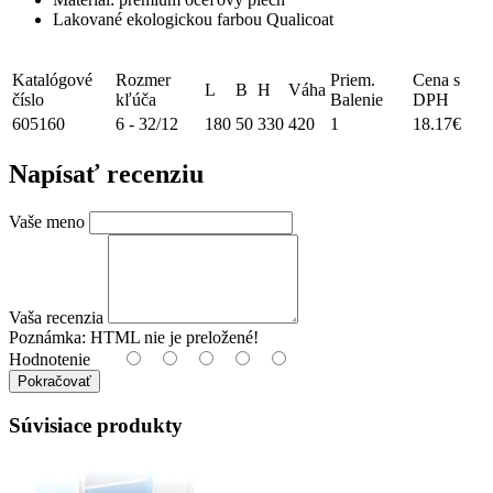
Lakované ekologickou farbou Qualicoat
Katalógové
Rozmer
Priem.
Cena s
L
B
H
Váha
číslo
kľúča
Balenie
DPH
605160
6 - 32/12
180
50
330
420
1
18.17€
Napísať recenziu
Vaše meno
Vaša recenzia
Poznámka:
HTML nie je preložené!
Hodnotenie
Pokračovať
Súvisiace produkty