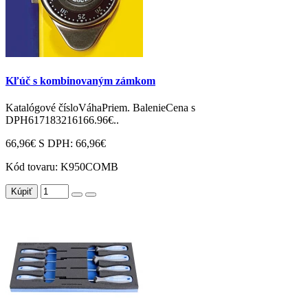
Kľúč s kombinovaným zámkom
Katalógové čísloVáhaPriem. BalenieCena s
DPH617183216166.96€..
66,96€
S DPH: 66,96€
Kód tovaru:
K950COMB
Kúpiť