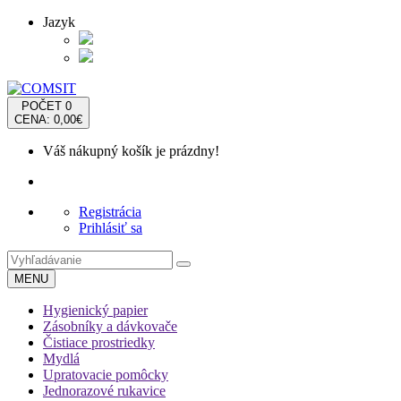
Jazyk
POČET
0
CENA: 0,00€
Váš nákupný košík je prázdny!
Registrácia
Prihlásiť sa
MENU
Hygienický papier
Zásobníky a dávkovače
Čistiace prostriedky
Mydlá
Upratovacie pomôcky
Jednorazové rukavice