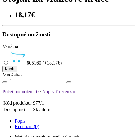
18,17€
Dostupné možnosti
Variácia
605160 (+18,17€)
Kúpiť
Množstvo
Počet hodnotení: 0
/
Napísať recenziu
Kód produktu:
977/1
Dostupnosť:
Skladom
Popis
Recenzie (0)
Materiál: premium oceľový plech