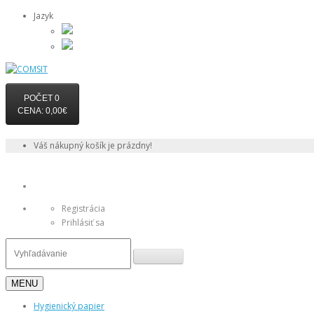
Jazyk
POČET
0
CENA: 0,00€
Váš nákupný košík je prázdny!
Registrácia
Prihlásiť sa
MENU
Hygienický papier