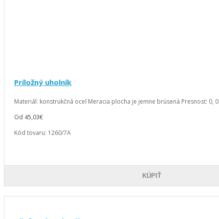
Príložný uholník
Materiál: konstrukčná oceľ Meracia plocha je jemne brúsená Presnosť: 0, 0
Od 45,03€
Kód tovaru:
1260/7A
KÚPIŤ