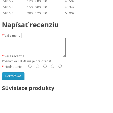
610722
1200
680
10
40.50€
610723
1500
900
10
48.34€
610724
2000
1200
10
60.90€
Napísať recenziu
Vaše meno
Vaša recenzia
Poznámka:
HTML nie je preložené!
Hodnotenie
Pokračovať
Súvisiace produkty