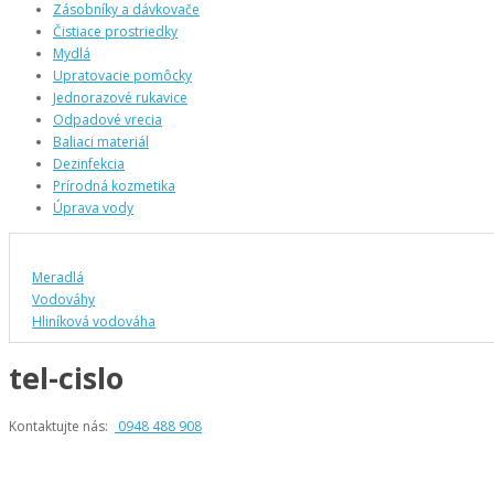
Zásobníky a dávkovače
Čistiace prostriedky
Mydlá
Upratovacie pomôcky
Jednorazové rukavice
Odpadové vrecia
Baliaci materiál
Dezinfekcia
Prírodná kozmetika
Úprava vody
Meradlá
Vodováhy
Hliníková vodováha
tel-cislo
Kontaktujte nás:
0948 488 908