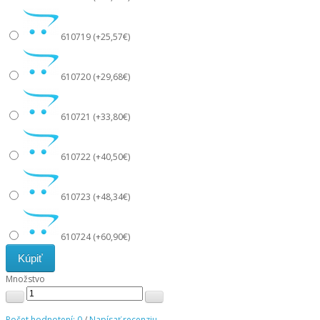
610719 (+25,57€)
610720 (+29,68€)
610721 (+33,80€)
610722 (+40,50€)
610723 (+48,34€)
610724 (+60,90€)
Kúpiť
Množstvo
Počet hodnotení: 0
/
Napísať recenziu