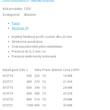
Kód produktu:
1250
Dostupnosť:
Skladom
Popis
Recenzie (0)
Kvalitný hliníkový profil, rozmer 48 x 22 mm
Strieborná anodizácia
S nárazuvzdornými plexi nádobkami
Presnosť do 0, 5 mm / m
Presnosť elektronicky testovaná
Katalógové číslo
L
Váha
Priem. Balenie
Cena s DPH
610716
300
220
10
18.95€
610717
400
270
10
21.61€
610718
500
340
10
24.66€
610719
600
380
10
25.57€
610720
800
510
10
29.68€
610721
1000
600
10
33.80€