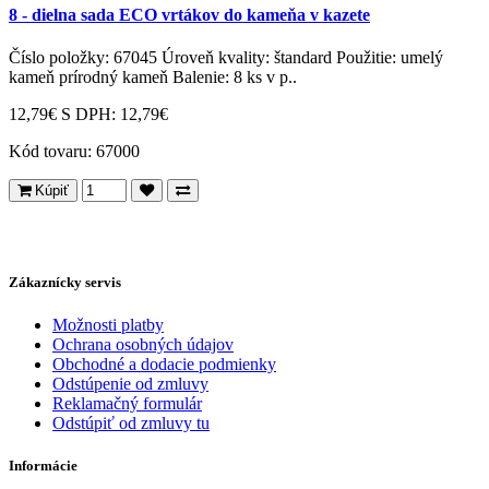
8 - dielna sada ECO vrtákov do kameňa v kazete
Číslo položky: 67045 Úroveň kvality: štandard Použitie: umelý
kameň prírodný kameň Balenie: 8 ks v p..
12,79€
S DPH: 12,79€
Kód tovaru:
67000
Kúpiť
Zákaznícky servis
Možnosti platby
Ochrana osobných údajov
Obchodné a dodacie podmienky
Odstúpenie od zmluvy
Reklamačný formulár
Odstúpiť od zmluvy tu
Informácie