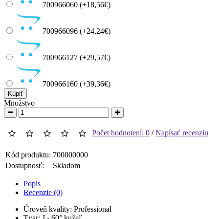
700966060 (+18,56€)
700966096 (+24,24€)
700966127 (+29,57€)
700966160 (+39,36€)
Kúpiť
Množstvo
Počet hodnotení: 0
/
Napísať recenziu
Kód produktu:
700000000
Dostupnosť:
Skladom
Popis
Recenzie (0)
Úroveň kvality: Professional
Tvar: J - 60° kužeľ