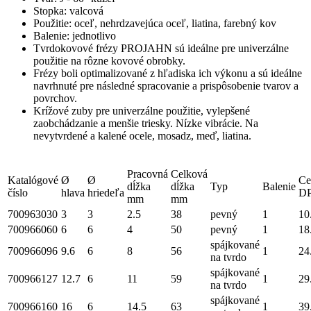
Stopka: valcová
Použitie: oceľ, nehrdzavejúca oceľ, liatina, farebný kov
Balenie: jednotlivo
Tvrdokovové frézy PROJAHN sú ideálne pre univerzálne
použitie na rôzne kovové obrobky.
Frézy boli optimalizované z hľadiska ich výkonu a sú ideálne
navrhnuté pre následné spracovanie a prispôsobenie tvarov a
povrchov.
Krížové zuby pre univerzálne použitie, vylepšené
zaobchádzanie a menšie triesky. Nízke vibrácie. Na
nevytvrdené a kalené ocele, mosadz, meď, liatina.
Pracovná
Celková
Katalógové
Ø
Ø
Ce
dĺžka
dĺžka
Typ
Balenie
číslo
hlava
hriedeľa
D
mm
mm
700963030
3
3
2.5
38
pevný
1
10
700966060
6
6
4
50
pevný
1
18
spájkované
700966096
9.6
6
8
56
1
24
na tvrdo
spájkované
700966127
12.7
6
11
59
1
29
na tvrdo
spájkované
700966160
16
6
14.5
63
1
39