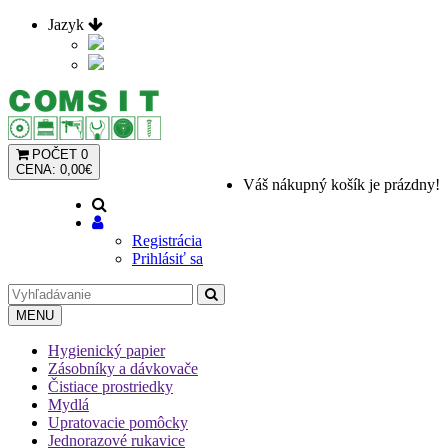
Jazyk
POČET
0
CENA: 0,00€
Váš nákupný košík je prázdny!
Registrácia
Prihlásiť sa
MENU
Hygienický papier
Zásobníky a dávkovače
Čistiace prostriedky
Mydlá
Upratovacie pomôcky
Jednorazové rukavice