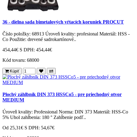
36 - dielna sada bimetalových vŕtacích koruniek PROCUT
Číslo položky: 68913 Úroveň kvality: profesional Materiál: HSS -
Co Použitie: drevené sadrokartónové..
454,44€
S DPH: 454,44€
Kód tovaru:
68000
Kúpiť
Plochý záhlbník DIN 373 HSSCo5 - pre priechodný otvor
MEDIUM
Úroveň kvality: Professional Norma: DIN 373 Materiál: HSS-Co
5% Uhol zahĺbenia: 180 ° Zahĺbenie podľ..
Od 25,31€
S DPH: 54,67€