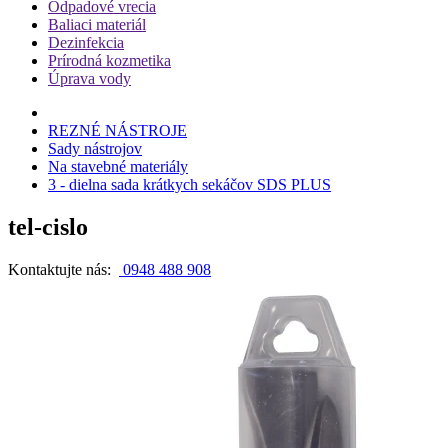
Odpadové vrecia
Baliaci materiál
Dezinfekcia
Prírodná kozmetika
Úprava vody
REZNÉ NÁSTROJE
Sady nástrojov
Na stavebné materiály
3 - dielna sada krátkych sekáčov SDS PLUS
tel-cislo
Kontaktujte nás:
0948 488 908