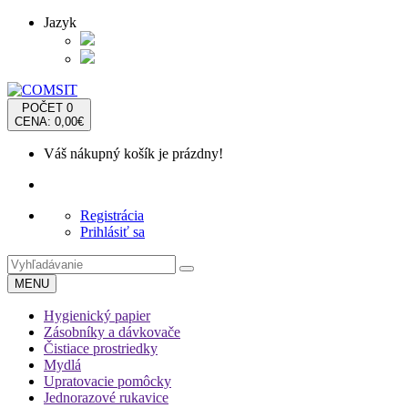
Jazyk
POČET
0
CENA: 0,00€
Váš nákupný košík je prázdny!
Registrácia
Prihlásiť sa
MENU
Hygienický papier
Zásobníky a dávkovače
Čistiace prostriedky
Mydlá
Upratovacie pomôcky
Jednorazové rukavice