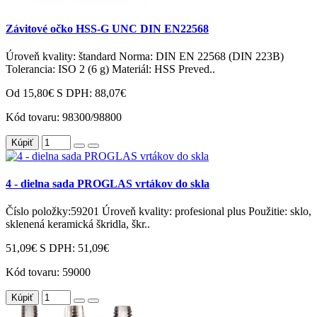
Závitové očko HSS-G UNC DIN EN22568
Úroveň kvality: štandard Norma: DIN EN 22568 (DIN 223B)
Tolerancia: ISO 2 (6 g) Materiál: HSS Preved..
Od 15,80€
S DPH: 88,07€
Kód tovaru:
98300/98800
Kúpiť
4 - dielna sada PROGLAS vrtákov do skla
Číslo položky:59201 Úroveň kvality: profesional plus Použitie: sklo,
sklenená keramická škridla, škr..
51,09€
S DPH: 51,09€
Kód tovaru:
59000
Kúpiť