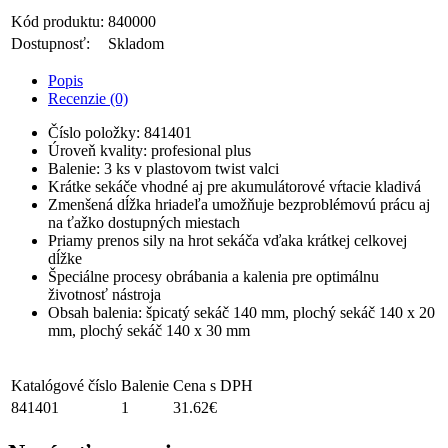
Kód produktu:
840000
Dostupnosť:
Skladom
Popis
Recenzie (0)
Číslo položky: 841401
Úroveň kvality: profesional plus
Balenie: 3 ks v plastovom twist valci
Krátke sekáče vhodné aj pre akumulátorové vŕtacie kladivá
Zmenšená dĺžka hriadeľa umožňuje bezproblémovú prácu aj
na ťažko dostupných miestach
Priamy prenos sily na hrot sekáča vďaka krátkej celkovej
dĺžke
Špeciálne procesy obrábania a kalenia pre optimálnu
životnosť nástroja
Obsah balenia: špicatý sekáč 140 mm, plochý sekáč 140 x 20
mm, plochý sekáč 140 x 30 mm
Katalógové číslo
Balenie
Cena s DPH
841401
1
31.62€