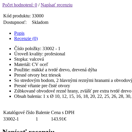
Počet hodnotení: 0
/
Napísať recenziu
Kód produktu:
33000
Dostupnosť:
Skladom
Popis
Recenzie (0)
Číslo položky: 33002 - 1
Úroveň kvality: profesional
Stopka: valcová
Materiál: CV oceľ
Použitie: mäkké a tvrdé drevo, drevená dýha
Presné otvory bez triesok
So stredovým bodom, 2 hlavnými reznými hranami a obvodov
Presné vŕtanie pre čisté otvory
Zúbkované obvodové rezné hrany, zvlášť pre extra tvrdé drevo 
Obsah balenia: 1 x Ø 10, 12, 15, 16, 18, 20, 22, 25, 26, 28, 30
Katalógové číslo
Balenie
Cena s DPH
33002-1
1
143.91€