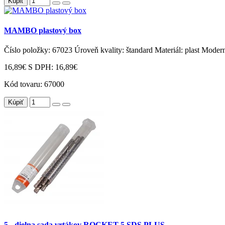
Kúpiť
MAMBO plastový box
Číslo položky: 67023 Úroveň kvality: štandard Materiál: plast Moderný
16,89€
S DPH: 16,89€
Kód tovaru:
67000
Kúpiť
5 - dielna sada vrtákov ROCKET 5 SDS PLUS