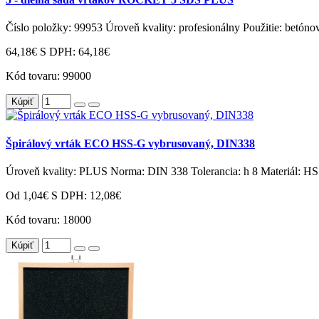
Číslo položky: 99953 Úroveň kvality: profesionálny Použitie: betóno
64,18€
S DPH: 64,18€
Kód tovaru:
99000
Kúpiť
Špirálový vrták ECO HSS-G vybrusovaný, DIN338
Úroveň kvality: PLUS Norma: DIN 338 Tolerancia: h 8 Materiál: HSS
Od 1,04€
S DPH: 12,08€
Kód tovaru:
18000
Kúpiť