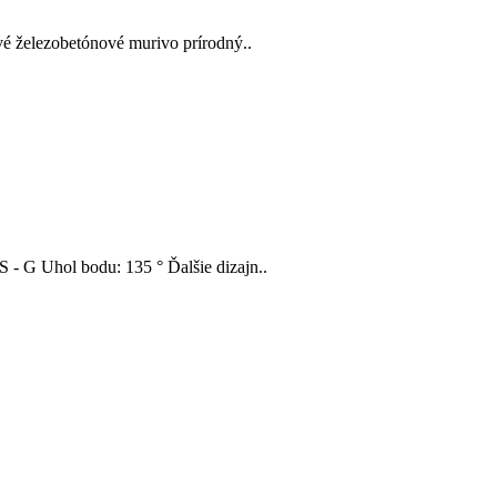
vé železobetónové murivo prírodný..
 - G Uhol bodu: 135 ° Ďalšie dizajn..