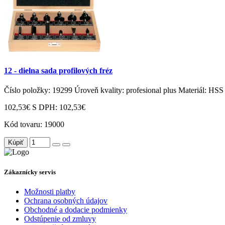
12 - dielna sada profilových fréz
Číslo položky: 19299 Úroveň kvality: profesional plus Materiál: HSS 
102,53€
S DPH: 102,53€
Kód tovaru:
19000
Kúpiť
Zákaznícky servis
Možnosti platby
Ochrana osobných údajov
Obchodné a dodacie podmienky
Odstúpenie od zmluvy