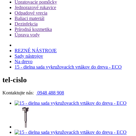
Upratovacie pomôcky
Jednorazové rukavice
Odpadové vrecia
Baliaci materiál
Dezinfekcia
Prírodná kozmetika
Úprava vody
REZNÉ NÁSTROJE
Sady nástrojov
Na drevo
15 - dielna sada vykružovacích vrtákov do dreva - ECO
tel-cislo
Kontaktujte nás:
0948 488 908