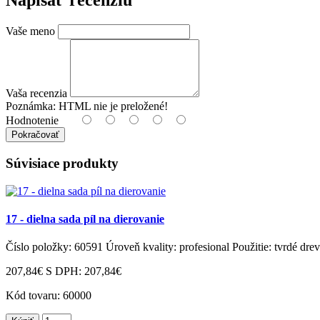
Napísať recenziu
Vaše meno
Vaša recenzia
Poznámka:
HTML nie je preložené!
Hodnotenie
Pokračovať
Súvisiace produkty
17 - dielna sada píl na dierovanie
Číslo položky: 60591 Úroveň kvality: profesional Použitie: tvrdé drevo
207,84€
S DPH: 207,84€
Kód tovaru:
60000