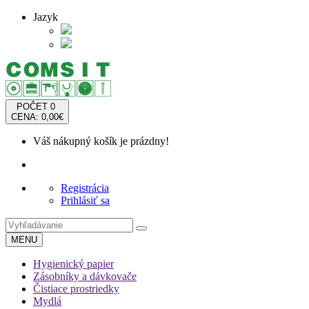
Jazyk
POČET
0
CENA: 0,00€
Váš nákupný košík je prázdny!
Registrácia
Prihlásiť sa
MENU
Hygienický papier
Zásobníky a dávkovače
Čistiace prostriedky
Mydlá